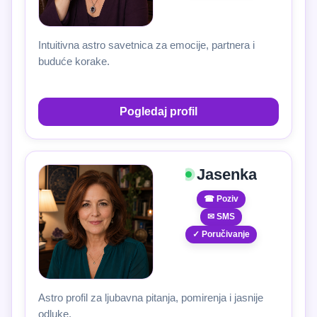
Intuitivna astro savetnica za emocije, partnera i
buduće korake.
Pogledaj profil
Jasenka
☎ Poziv
✉ SMS
✓ Poručivanje
Astro profil za ljubavna pitanja, pomirenja i jasnije
odluke.