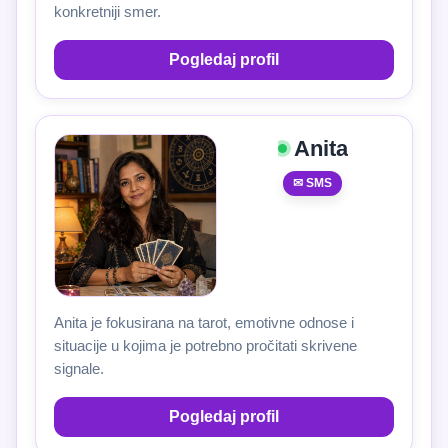
konkretniji smer.
Pogledaj profil
Anita
✉ SMS
Anita je fokusirana na tarot, emotivne odnose i
situacije u kojima je potrebno pročitati skrivene
signale.
Pogledaj profil