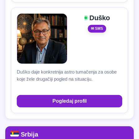
Duško
✉ SMS
Duško daje konkretnija astro tumačenja za osobe
koje žele drugačiji pogled na situaciju.
Pogledaj profil
Srbija