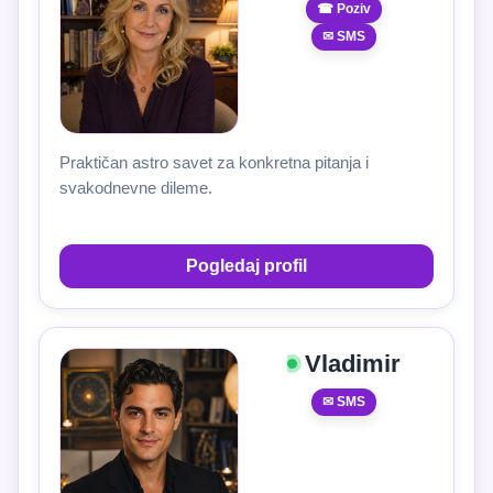
☎ Poziv
✉ SMS
Praktičan astro savet za konkretna pitanja i
svakodnevne dileme.
Pogledaj profil
Vladimir
✉ SMS