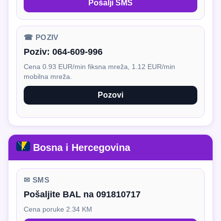
Pošalji SMS
☎ POZIV
Poziv:
064-609-996
Cena 0.93 EUR/min fiksna mreža, 1.12 EUR/min
mobilna mreža.
Pozovi
Bosna i Hercegovina
✉ SMS
Pošaljite BAL na 091810717
Cena poruke 2.34 KM