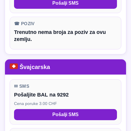
Pošalji SMS
☎ POZIV
Trenutno nema broja za poziv za ovu
zemlju.
Švajcarska
✉ SMS
Pošaljite BAL na 9292
Cena poruke 3.00 CHF
Pošalji SMS