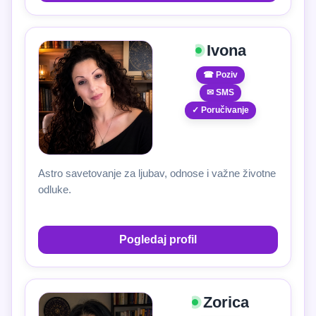
Ivona
☎ Poziv
✉ SMS
✓ Poručivanje
Astro savetovanje za ljubav, odnose i važne životne
odluke.
Pogledaj profil
Zorica