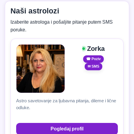
Naši astrolozi
Izaberite astrologa i pošaljite pitanje putem SMS
poruke.
Zorka
☎ Poziv
✉ SMS
Astro savetovanje za ljubavna pitanja, dileme i lične
odluke.
Pogledaj profil