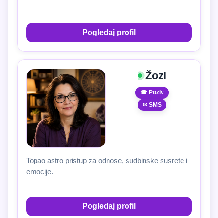
Pogledaj profil
Žozi
☎ Poziv
✉ SMS
Topao astro pristup za odnose, sudbinske susrete i
emocije.
Pogledaj profil