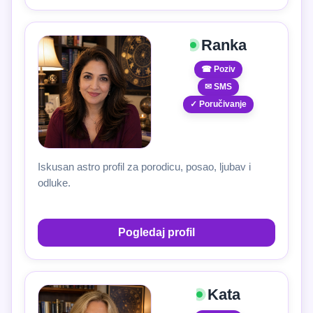
Ranka
☎ Poziv
✉ SMS
✓ Poručivanje
Iskusan astro profil za porodicu, posao, ljubav i
odluke.
Pogledaj profil
Kata