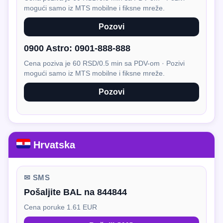
mogući samo iz MTS mobilne i fiksne mreže.
Pozovi
0900 Astro:
0901-888-888
Cena poziva je 60 RSD/0.5 min sa PDV-om · Pozivi
mogući samo iz MTS mobilne i fiksne mreže.
Pozovi
Hrvatska
✉ SMS
Pošaljite BAL na 844844
Cena poruke 1.61 EUR