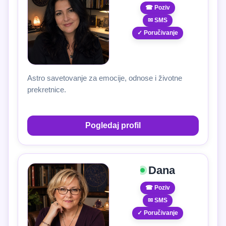
☎ Poziv
✉ SMS
✓ Poručivanje
Astro savetovanje za emocije, odnose i životne
prekretnice.
Pogledaj profil
Dana
☎ Poziv
✉ SMS
✓ Poručivanje