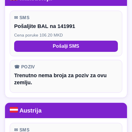
✉ SMS
Pošaljite BAL na 141991
Cena poruke 106.20 MKD
Pošalji SMS
☎ POZIV
Trenutno nema broja za poziv za ovu
zemlju.
Austrija
✉ SMS