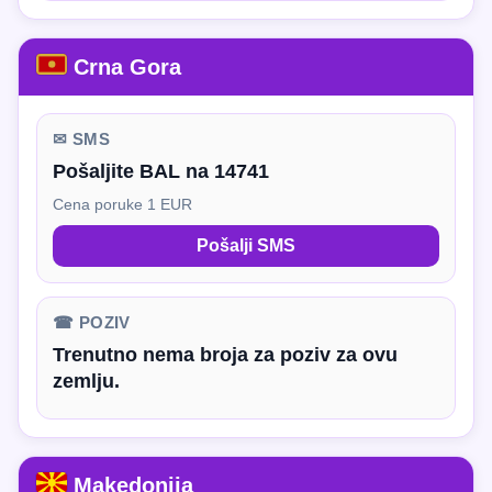
Crna Gora
✉ SMS
Pošaljite BAL na 14741
Cena poruke 1 EUR
Pošalji SMS
☎ POZIV
Trenutno nema broja za poziv za ovu
zemlju.
Makedonija