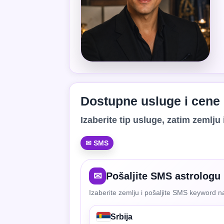
Dostupne usluge i cene
Izaberite tip usluge, zatim zemlju i
✉ SMS
✉
Pošaljite SMS astrologu
Izaberite zemlju i pošaljite SMS keyword na
Srbija