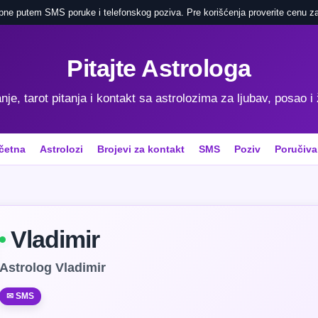
pne putem SMS poruke i telefonskog poziva. Pre korišćenja proverite cenu za
Pitajte Astrologa
je, tarot pitanja i kontakt sa astrolozima za ljubav, posao i
četna
Astrolozi
Brojevi za kontakt
SMS
Poziv
Poručiva
Vladimir
Astrolog Vladimir
✉ SMS