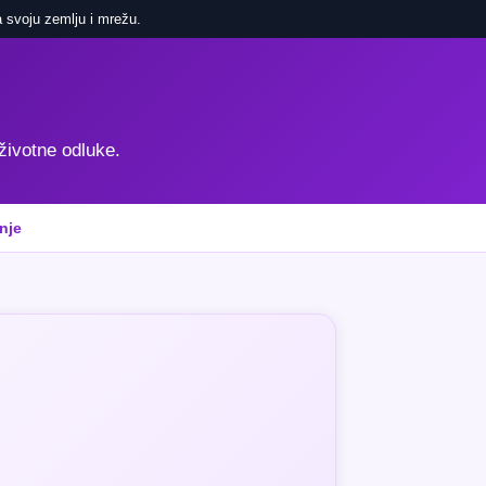
 svoju zemlju i mrežu.
 životne odluke.
nje