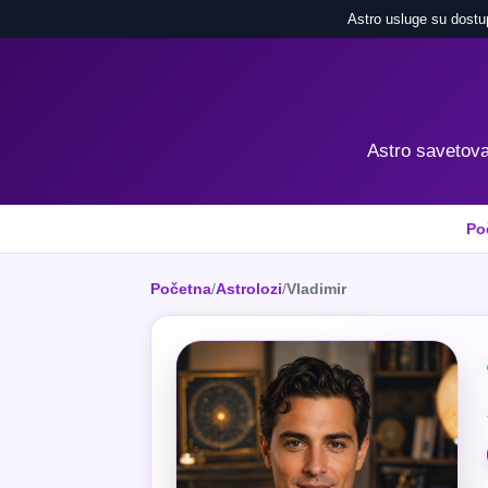
Astro usluge su dostu
Astro savetovan
Po
Početna
/
Astrolozi
/
Vladimir