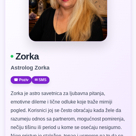
Zorka
Astrolog Zorka
☎ Poziv
✉ SMS
Zorka je astro savetnica za ljubavna pitanja,
emotivne dileme i lične odluke koje traže mirniji
pogled. Korisnici joj se često obraćaju kada žele da
razumeju odnos sa partnerom, mogućnost pomirenja,
nečiju tišinu ili period u kome se osećaju nesigurno.
Njen pristup je staložen, topao i usmeren na to da se