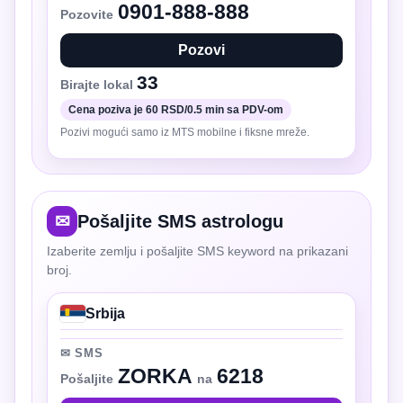
0901-888-888
Pozovite
Pozovi
33
Birajte lokal
Cena poziva je 60 RSD/0.5 min sa PDV-om
Pozivi mogući samo iz MTS mobilne i fiksne mreže.
✉
Pošaljite SMS astrologu
Izaberite zemlju i pošaljite SMS keyword na prikazani
broj.
Srbija
✉ SMS
ZORKA
6218
Pošaljite
na