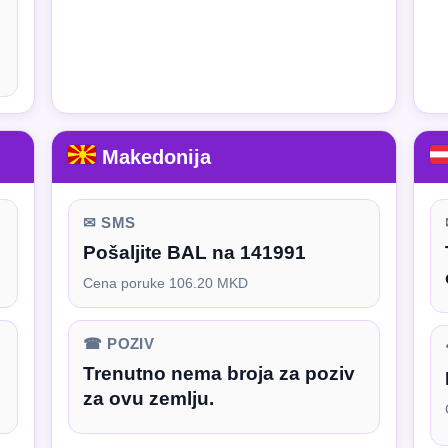
Makedonija
✉ SMS
Pošaljite BAL na 141991
Cena poruke 106.20 MKD
☎ POZIV
Trenutno nema broja za poziv
za ovu zemlju.