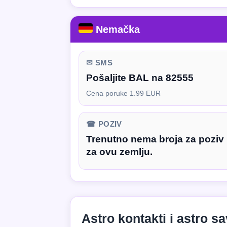
Nemačka
✉ SMS
Pošaljite BAL na 82555
Cena poruke 1.99 EUR
☎ POZIV
Trenutno nema broja za poziv
za ovu zemlju.
Astro kontakti i astro s