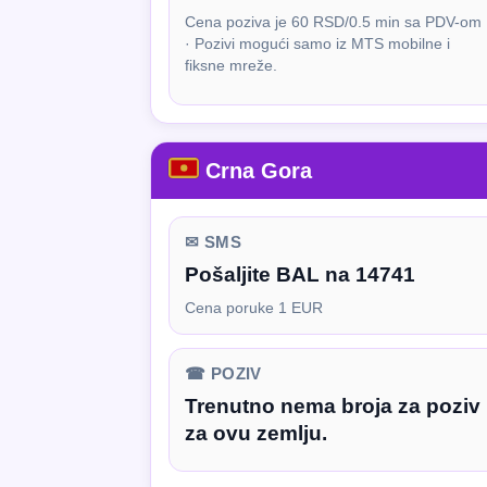
Cena poziva je 60 RSD/0.5 min sa PDV-om
· Pozivi mogući samo iz MTS mobilne i
fiksne mreže.
Crna Gora
✉ SMS
Pošaljite BAL na 14741
Cena poruke 1 EUR
☎ POZIV
Trenutno nema broja za poziv
za ovu zemlju.