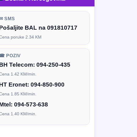
✉ SMS
Pošaljite BAL na 091810717
Cena poruke 2.34 KM
☎ POZIV
BH Telecom:
094-250-435
Cena 1.42 KM/min.
HT Eronet:
094-850-900
Cena 1.85 KM/min.
Mtel:
094-573-638
Cena 1.40 KM/min.