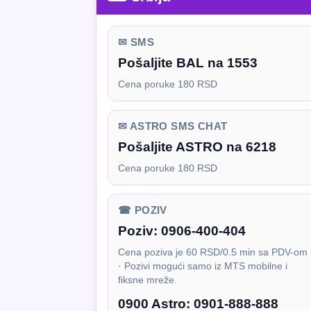
✉ SMS
Pošaljite BAL na 1553
Cena poruke 180 RSD
✉ ASTRO SMS CHAT
Pošaljite ASTRO na 6218
Cena poruke 180 RSD
☎ POZIV
Poziv:
0906-400-404
Cena poziva je 60 RSD/0.5 min sa PDV-om
· Pozivi mogući samo iz MTS mobilne i
fiksne mreže.
0900 Astro:
0901-888-888