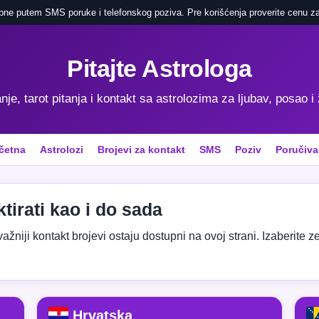
pne putem SMS poruke i telefonskog poziva. Pre korišćenja proverite cenu za
Pitajte Astrologa
je, tarot pitanja i kontakt sa astrolozima za ljubav, posao i
četna
Astrolozi
Brojevi za kontakt
SMS
Poziv
Poručiva
tirati kao i do sada
niji kontakt brojevi ostaju dostupni na ovoj strani. Izaberite zeml
Hrvatska