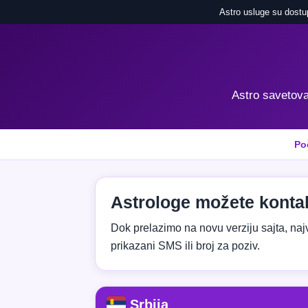
Astro usluge su dostu
Astro savetovan
Po
Astrologe možete kontak
Dok prelazimo na novu verziju sajta, najvaž
prikazani SMS ili broj za poziv.
Srbija