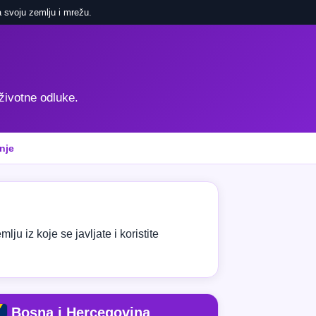
 svoju zemlju i mrežu.
 životne odluke.
nje
ju iz koje se javljate i koristite
Bosna i Hercegovina